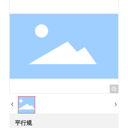
+
平行规