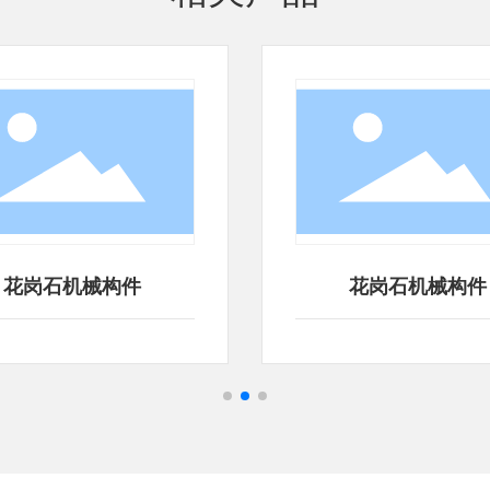
花岗石机械构件
花