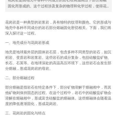
花岗岩是由地壳中各种不同成分的岩石在高温高压下部分熔融
固化而形成的。这个过程涉及复杂的物理和化学过程，使得花
岗岩具有独特的纹理和特性。对花岗岩的研究不仅有助于我们
了解地球的形成和演化，还能为建筑和雕刻等领域提供丰富的
花岗岩是一种典型的岩浆岩，具有独特的纹理和颜色。它的形成与
材料资源。
地壳中各种不同成分的岩石部分熔融固化密切相关。下面，我们将
深入探讨这一过程。
一、地壳成分与花岗岩形成
地壳是地球最外层的固体岩石层，包含多种不同类型的岩石，如沉
积岩、变质岩和岩浆岩。这些岩石的成分复杂，包括硅酸盐矿物、
长石、石英等。在地球深处的高温高压环境下，这些岩石会发生部
分熔融，形成花岗岩的母岩。
二、部分熔融过程
部分熔融是指岩石在特定条件下，部分矿物溶解于熔融相中，而其
他矿物则保持固态的过程。在这个过程中，岩石中的硅酸盐矿物会
溶解在熔融相中，形成富含硅酸盐的熔融体。这些熔融体会随着温
度的降低逐渐固化，形成花岗岩。
三、花岗岩的固化与特点