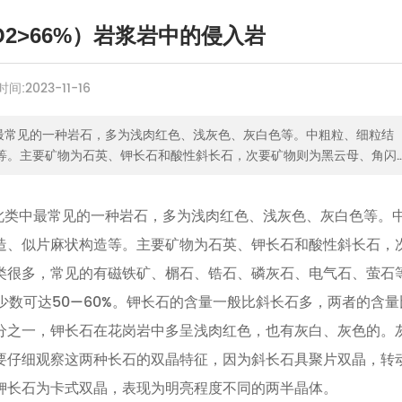
O2>66%）岩浆岩中的侵入岩
时间:
2023-11-16
类中最常见的一种岩石，多为浅肉红色、浅灰色、灰白色等。中粗粒、细粒结
等。主要矿物为石英、钾长石和酸性斜长石，次要矿物则为黑云母、角闪
石、锆石、磷灰石、电气石、萤石等。
这是此类中最常见的一种岩石，多为浅肉红色、浅灰色、灰白色等。
造、似片麻状构造等。主要矿物为石英、钾长石和酸性斜长石，
类很多，常见的有磁铁矿、榍石、锆石、磷灰石、电气石、萤石
少数可达50—60%。钾长石的含量一般比斜长石多，两者的含量
分之一，钾长石在花岗岩中多呈浅肉红色，也有灰白、灰色的。
要仔细观察这两种长石的双晶特征，因为斜长石具聚片双晶，转
钾长石为卡式双晶，表现为明亮程度不同的两半晶体。