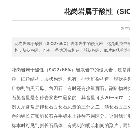
花岗岩属于酸性（Si
发布
花岗岩属于酸性（SiO2>66%）岩浆岩中的侵入岩，这是此
构，块状构造。也有一些为斑杂构造、球状构造、似片麻状构造
石，有时还有少量辉石。副矿物种类很多，常见的有磁铁矿、榍
花岗岩属于酸性（SiO2>66%）岩浆岩中的侵入岩，
粒、细粒结构，块状构造。也有一些为斑杂构造、球状构
矿物则为黑云母、角闪石，有时还有少量辉石。副矿物种
石英含量是各种岩浆岩中最多的，其含量可从20—50%，
例关系常常是钾长石占长石总量的三分之二，斜长石占三
色的钾长石和斜长石在手标本上往往不易区分。这时我们
标本时可见到斜长石晶体上有规则的明暗相间的聚片，而